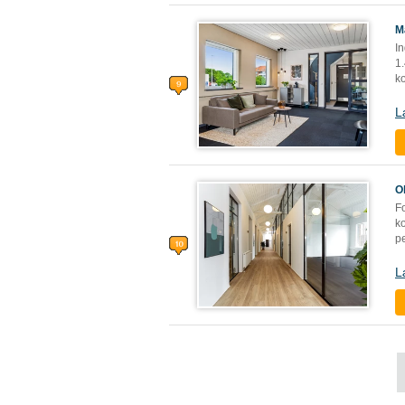
M
In
1.
ko
L
O
Fo
k
pe
L