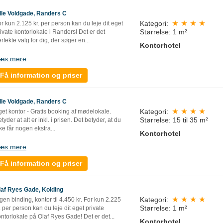
ille Voldgade, Randers C
Kategori:
r kun 2.125 kr. per person kan du leje dit eget
Størrelse: 1 m²
ivate kontorlokale i Randers! Det er det
rfekte valg for dig, der søger en...
Kontorhotel
æs mere
Få information og priser
ille Voldgade, Randers C
Kategori:
get kontor - Gratis booking af mødelokale.
Størrelse: 15 til 35 m²
tyder at alt er inkl. i prisen. Det betyder, at du
ke får nogen ekstra...
Kontorhotel
æs mere
Få information og priser
laf Ryes Gade, Kolding
Kategori:
gen binding, kontor til 4.450 kr. For kun 2.225
Størrelse: 1 m²
. per person kan du leje dit eget private
ntorlokale på Olaf Ryes Gade! Det er det...
Kontorhotel