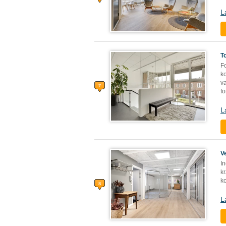
L
T
Fo
ko
v
fo
L
V
In
kr
ko
L