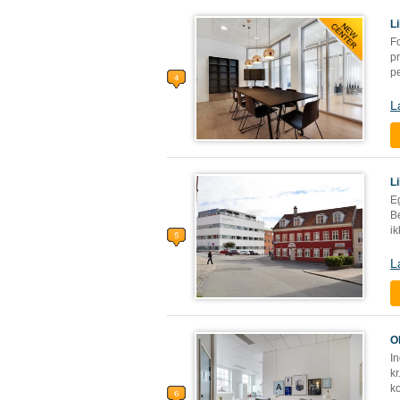
L
Fo
pr
pe
L
L
E
Be
ik
L
O
In
kr
ko