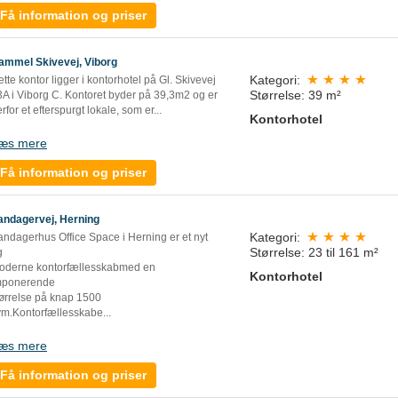
Få information og priser
ammel Skivevej, Viborg
Kategori:
tte kontor ligger i kontorhotel på Gl. Skivevej
Størrelse: 39 m²
3A i Viborg C. Kontoret byder på 39,3m2 og er
rfor et efterspurgt lokale, som er...
Kontorhotel
æs mere
Få information og priser
andagervej, Herning
Kategori:
andagerhus Office Space i Herning er et nyt
Størrelse: 23 til 161 m²
g
oderne kontorfællesskabmed en
Kontorhotel
mponerende
tørrelse på knap 1500
vm.Kontorfællesskabe
...
æs mere
Få information og priser