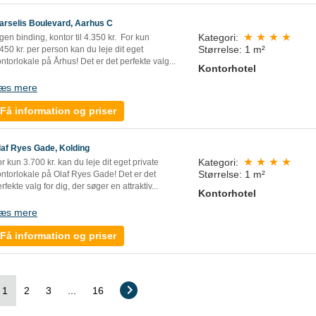
arselis Boulevard, Aarhus C
Kategori:
gen binding, kontor til 4.350 kr. For kun
Størrelse: 1 m²
450 kr. per person kan du leje dit eget
ntorlokale på Århus! Det er det perfekte valg...
Kontorhotel
æs mere
Få information og priser
laf Ryes Gade, Kolding
Kategori:
r kun 3.700 kr. kan du leje dit eget private
Størrelse: 1 m²
ontorlokale på Olaf Ryes Gade! Det er det
rfekte valg for dig, der søger en attraktiv...
Kontorhotel
æs mere
Få information og priser
1
2
3
...
16