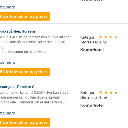
æs mere
Få information og priser
obaksgården, Horsens
Kategori:
r kun 1.400 kr. per person kan du leje dit eget
Størrelse: 1 m²
ntorlokale på Horsens! Det er det perfekte
alg
Kontorhotel
r dig, der søger en attraktiv og...
æs mere
Få information og priser
estergade, Randers C
Kategori:
gen binding, kontor til 3.850 kr.For kun 1.925
Størrelse: 1 m²
. per person kan du leje dit eget private
ntorlokale i Randers! Det er det perfekte...
Kontorhotel
æs mere
Få information og priser