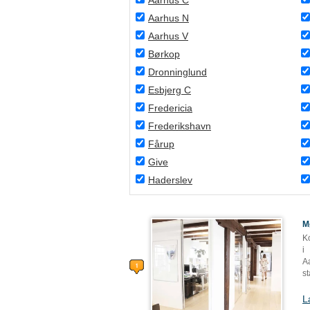
Aarhus C
Aarhus N
Aarhus V
Børkop
Dronninglund
Esbjerg C
Fredericia
Frederikshavn
Fårup
Give
Haderslev
M
K
i
A
s
L