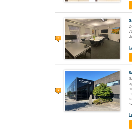
G
De
7
de
L
S
S
o
m
i
s
k
L