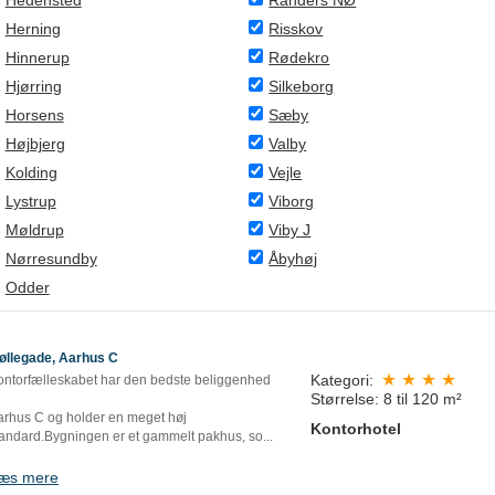
Hedensted
Randers NØ
Herning
Risskov
Hinnerup
Rødekro
Hjørring
Silkeborg
Horsens
Sæby
Højbjerg
Valby
Kolding
Vejle
Lystrup
Viborg
Møldrup
Viby J
Nørresundby
Åbyhøj
Odder
øllegade, Aarhus C
Kategori:
ontorfælleskabet har den bedste beliggenhed
Størrelse: 8 til 120 m²
arhus C og holder en meget høj
Kontorhotel
tandard.Bygningen er et gammelt pakhus, so
...
æs mere