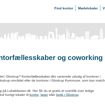
Find kontor
Mødelokaler
V
ontorfællesskaber og coworking
el i Glostrup? Kontorfællesskaber.dks varierede udvalg af kontorer i
 i Glostrup-området eller de kontorer i Glostrup Kommune, som kan matc
up
på Lokalebasen.dk. Her får du et gratis et overblik over ledige
d hurtigt lokaler til
kontor
,
lager
eller
butik i Glostrup
.