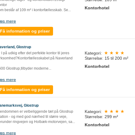
ontor
Kontorhotel
m består af 109 m² i kontorfællesskab. Se...
æs mere
Få information og priser
averland, Glostrup
Kategori:
 I på udkig efter det perfekte kontor til jeres
Størrelse: 15 til 200 m²
irksomhed?Kontorfællesskabet på Naverland
Kontorhotel
00 Glostrup,tilbyder moderne...
æs mere
Få information og priser
anemarksvej, Glostrup
Kategori:
jendommen er velbeliggende tæt på Glostrup
Størrelse: 299 m²
ation - og med god nærhed til større veje,
erunder ringvejen og Holbæk-motorvejen, sa
...
Kontorhotel
æs mere