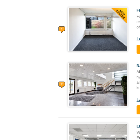
F
Fa
e
of
L
N
At
h
al
ko
L
E
V
Er