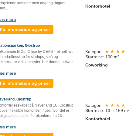
ndbydende kontorer med adgang døgnet
Kontorhotel
undt
...
æs mere
Få information og priser
tationsparken, Glostrup
Kategori:
lkommen til Our Office by DEAS – et helt nyt
Størrelse: 100 m²
ntorfællesskab for startups, små og
ellemstore virksomheder. Her danner networ
...
Coworking
æs mere
Få information og priser
averland, Glostrup
Kategori:
ontorfællesskabet på Naverland 1C, Glostrup
Størrelse: 13 til 169 m²
lbyder fleksible kontorløsninger, hvor det er
ligt at leje et eller flerekontorer fra 13...
Kontorhotel
æs mere