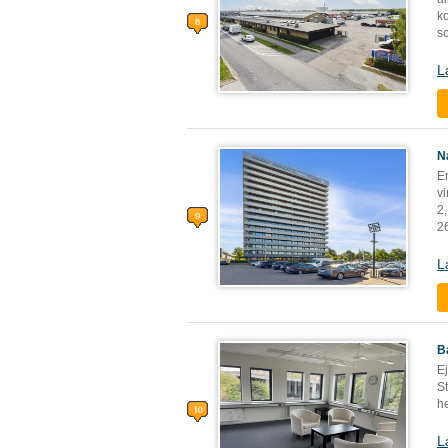
k
so
L
N
Er
v
2,
26
L
B
E
St
h
L