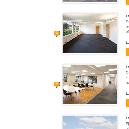
F
Fa
e
of
L
F
De
ko
n
L
F
E
al