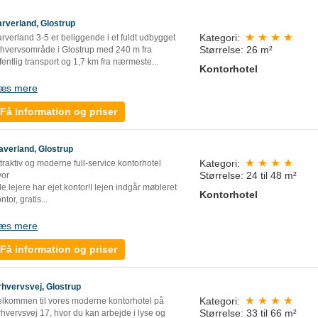
arverland, Glostrup
Kategori:
rverland 3-5 er beliggende i et fuldt udbygget
Størrelse: 26 m²
rhvervsområde i Glostrup med 240 m fra
fentlig transport og 1,7 km fra nærmeste...
Kontorhotel
æs mere
Få information og priser
averland, Glostrup
Kategori:
traktiv og moderne full-service kontorhotel
Størrelse: 24 til 48 m²
vor
le lejere har ejet kontor!I lejen indgår møbleret
Kontorhotel
ntor, gratis...
æs mere
Få information og priser
rhvervsvej, Glostrup
Kategori:
elkommen til vores moderne kontorhotel på
Størrelse: 33 til 66 m²
hvervsvej 17, hvor du kan arbejde i lyse og