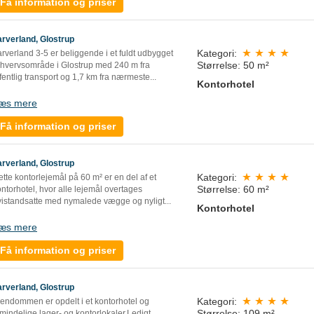
Få information og priser
arverland, Glostrup
Kategori:
rverland 3-5 er beliggende i et fuldt udbygget
Størrelse: 50 m²
rhvervsområde i Glostrup med 240 m fra
fentlig transport og 1,7 km fra nærmeste...
Kontorhotel
æs mere
Få information og priser
arverland, Glostrup
Kategori:
tte kontorlejemål på 60 m² er en del af et
Størrelse: 60 m²
ntorhotel, hvor alle lejemål overtages
yistandsatte med nymalede vægge og nyligt...
Kontorhotel
æs mere
Få information og priser
arverland, Glostrup
Kategori:
jendommen er opdelt i et kontorhotel og
Størrelse: 109 m²
mindelige lager- og kontorlokaler.Ledigt