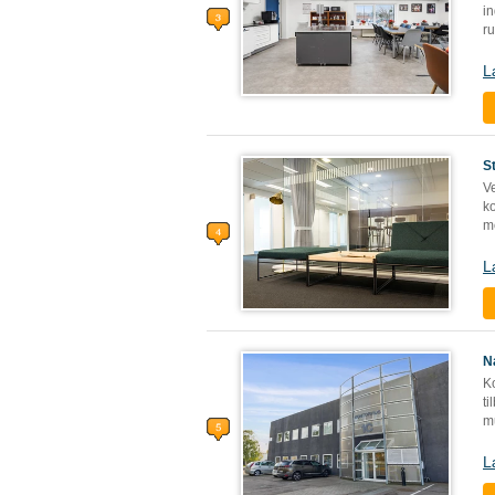
i
r
L
S
Ve
ko
m
L
N
K
ti
mu
L