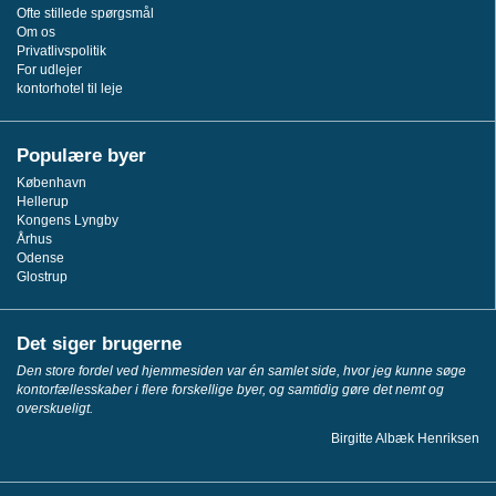
Ofte stillede spørgsmål
Om os
Privatlivspolitik
For udlejer
kontorhotel til leje
Populære byer
København
Hellerup
Kongens Lyngby
Århus
Odense
Glostrup
Det siger brugerne
Den store fordel ved hjemmesiden var én samlet side, hvor jeg kunne søge
kontorfællesskaber i flere forskellige byer, og samtidig gøre det nemt og
overskueligt.
Birgitte Albæk Henriksen