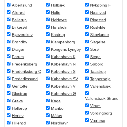
Albertslund
Holbæk
Nykøbing F
Allerød
Holte
Næstved
Ballerup
Hvidovre
Ringsted
Birkerød
Hørsholm
Roskilde
Bjæverskov
Kastrup
Skovlunde
Brøndby
Klampenborg
Slagelse
Dragør
Kongens Lyngby
Sorø
Farum
København K
Stege
Frederiksberg
København N
Søborg
Frederiksberg C
København S
Taastrup
Frederikssund
København SV
Tappernøje
Gentofte
København V
Vallensbæk
Glostrup
København Ø
Vallensbæk Strand
Greve
Køge
Virum
Hellerup
Maribo
Vordingborg
Herlev
Måløv
Værløse
Hillerød
Nordhavn