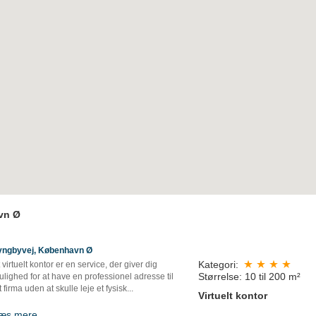
avn Ø
yngbyvej, København Ø
Kategori:
 virtuelt kontor er en service, der giver dig
Størrelse: 10 til 200 m²
lighed for at have en professionel adresse til
t firma uden at skulle leje et fysisk...
Virtuelt kontor
æs mere