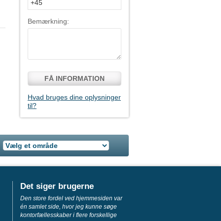
Bemærkning:
FÅ INFORMATION
Hvad bruges dine oplysninger
til?
Det siger brugerne
Den store fordel ved hjemmesiden var
én samlet side, hvor jeg kunne søge
kontorfællesskaber i flere forskellige