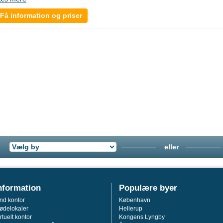
Få information og priser
eller
nformation
Populære byer
ind kontor
København
ødelokaler
Hellerup
rtuelt kontor
Kongens Lyngby