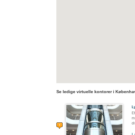
Se ledige virtuelle kontorer i Københ
L
Et
mu
di
L