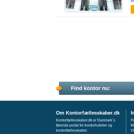
Find kontor nu:
Om Kontorfællesskaber.dk
I
Kontorfællesskaber.dk er Danmark´s
F
førende portal for kontorhoteller og
M
kontorfællesskaber.
Vi