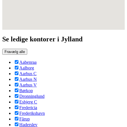
Se ledige kontorer i Jylland
Fravælg alle
Aabenraa
Aalborg
Aarhus C
Aarhus N
Aarhus V
Børkop
Dronninglund
Esbjerg C
Fredericia
Frederikshavn
Fårup
Haderslev