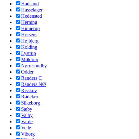
Hadsund
Hasselager
Hedensted
Herning
Hinnerup
Horsens
Højbjerg
Kolding
Lystrup
Møldrup
Nørresundby
Odder
Randers C
Randers NØ
Risskov
Rødekro
Silkeborg
Sæby
Valby
Varde
Vejle
Viborg