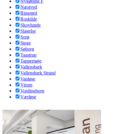
Nykøbing F
Næstved
Ringsted
Roskilde
Skovlunde
Slagelse
Sorø
Stege
Søborg
Taastrup
Tappernøje
Vallensbæk
Vallensbæk Strand
Vanløse
Virum
Vordingborg
Værløse