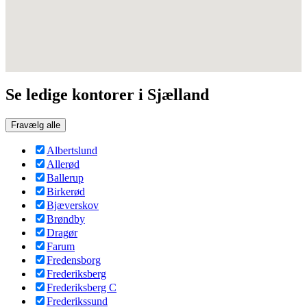
Se ledige kontorer i Sjælland
Fravælg alle
Albertslund
Allerød
Ballerup
Birkerød
Bjæverskov
Brøndby
Dragør
Farum
Fredensborg
Frederiksberg
Frederiksberg C
Frederikssund