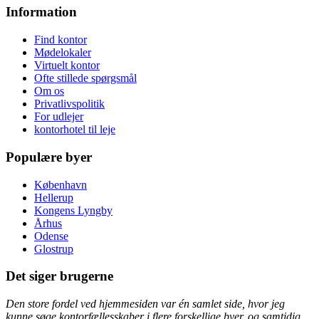
Information
Find kontor
Mødelokaler
Virtuelt kontor
Ofte stillede spørgsmål
Om os
Privatlivspolitik
For udlejer
kontorhotel til leje
Populære byer
København
Hellerup
Kongens Lyngby
Århus
Odense
Glostrup
Det siger brugerne
Den store fordel ved hjemmesiden var én samlet side, hvor jeg
kunne søge kontorfællesskaber i flere forskellige byer, og samtidig